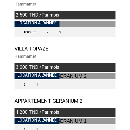
Hammamet
2 500 TND /Par mois
INDISPONIBLE
LOCATION À L'ANNÉE
1000 m²
2
2
VILLA TOPAZE
Hammamet
3 000 TND /Par mois
LOCATION À L'ANNÉE
2
1
APPARTEMENT GERANIUM 2
1 200 TND /Par mois
LOCATION À L'ANNÉE
2
1