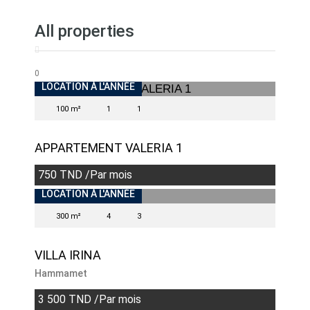
All properties
0
LOCATION À L'ANNÉE
100 m²
1
1
APPARTEMENT VALERIA 1
750 TND /Par mois
INDISPONIBLE
LOCATION À L'ANNÉE
300 m²
4
3
VILLA IRINA
Hammamet
3 500 TND /Par mois