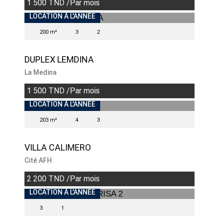
1 500 TND /Par mois
INDISPONIBLE
LOCATION À L'ANNÉE
200 m²
3
2
DUPLEX LEMDINA
La Medina
1 500 TND /Par mois
VENDU
LOCATION À L'ANNÉE
203 m²
4
3
VILLA CALIMERO
Cité AFH
2 200 TND /Par mois
LOCATION À L'ANNÉE
3
1