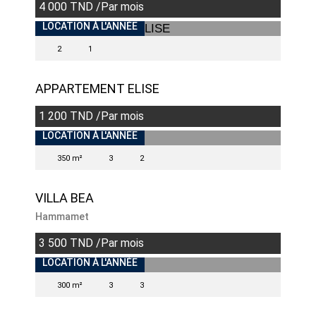
4 000 TND /Par mois
INDISPONIBLE
LOCATION À L'ANNÉE
2
1
APPARTEMENT ELISE
1 200 TND /Par mois
LOCATION À L'ANNÉE
350 m²
3
2
VILLA BEA
Hammamet
3 500 TND /Par mois
LOCATION À L'ANNÉE
300 m²
3
3