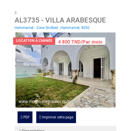
0
AL3735
- VILLA ARABESQUE
Hammamet - Zone Sindbed , Hammamet, 8050
LOCATION À L'ANNÉE
4 800 TND/Par mois
PDF
Imprimer cette page