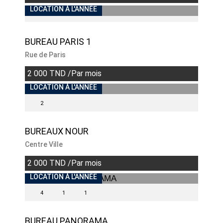
LOCATION À L'ANNÉE
BUREAU PARIS 1
Rue de Paris
2 000 TND /Par mois
LOCATION À L'ANNÉE
2
BUREAUX NOUR
Centre Ville
2 000 TND /Par mois
INDISPONIBLE
LOCATION À L'ANNÉE
4
1
1
BUREAU PANORAMA