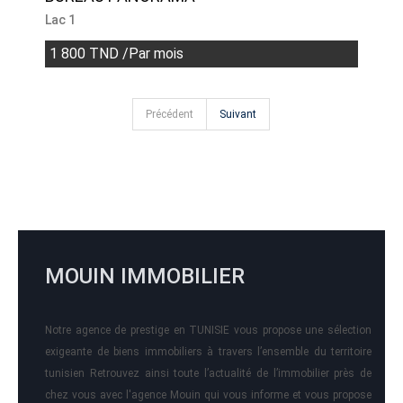
Lac 1
1 800 TND /Par mois
Précédent
Suivant
MOUIN IMMOBILIER
Notre agence de prestige en TUNISIE vous propose une sélection
exigeante de biens immobiliers à travers l’ensemble du territoire
tunisien Retrouvez ainsi toute l’actualité de l’immobilier près de
chez vous avec l'agence Mouin qui vous informe et vous propose