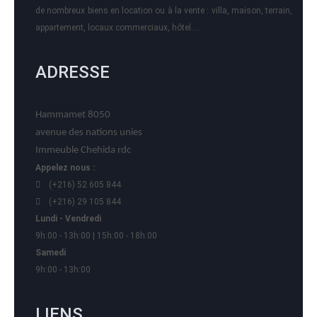
de nombreux biens en location ou à la vente : villa, maison, terrain,
appartement, locaux commerciaux, hôtel….
ADRESSE
Hammamet 8050
avenue des nations unies
Immeuble Chehida rdc
Appelez nous :
(+216) 52 605 844
(+216) 29 105 844
Lundi - Vendredi
9h:00 - 13h:00 | 15h:00 - 18h:00
Samedi
9h:00 - 13h:00
LIENS