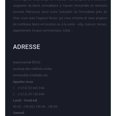
exigeante de biens immobiliers à travers l’ensemble du territoire
tunisien Retrouvez ainsi toute l’actualité de l’immobilier près de
chez vous avec l'agence Mouin qui vous informe et vous propose
de nombreux biens en location ou à la vente : villa, maison, terrain,
appartement, locaux commerciaux, hôtel….
ADRESSE
Hammamet 8050
avenue des nations unies
Immeuble Chehida rdc
Appelez nous :
(+216) 52 605 844
(+216) 29 105 844
Lundi - Vendredi
9h:00 - 13h:00 | 15h:00 - 18h:00
Samedi