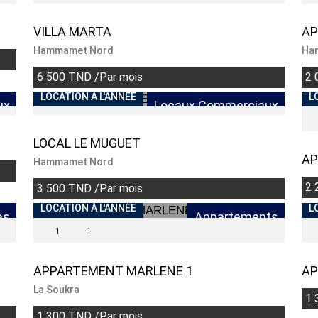
VILLA MARTA
AP
Hammamet Nord
Ha
6 500 TND /Par mois
2 
LOCATION À L'ANNÉE
L
ux
Locaux Commerciaux
LOCAL LE MUGUET
AP
Hammamet Nord
2 
3 500 TND /Par mois
LOCATION À L'ANNÉE
L
as
Appartements
1
1
APPARTEMENT MARLENE 1
AP
La Soukra
1 
1 300 TND /Par mois