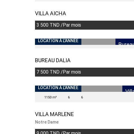
VILLA AICHA
3 500 TND /Par mois
LOCATION À L'ANNÉE
Burea
BUREAU DALIA
7 500 TND /Par mois
LOCATION À L'ANNÉE
Vill
1150 m²
6
6
VILLA MARLENE
Notre Dame
9 000 TND /Par mois