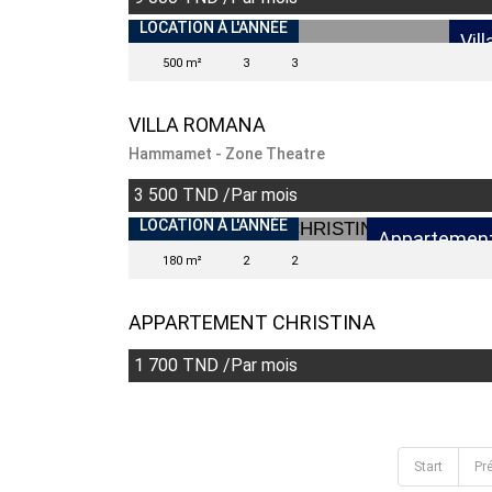
LOCATION À L'ANNÉE
Vill
500 m²
3
3
VILLA ROMANA
Hammamet - Zone Theatre
3 500 TND /Par mois
INDISPONIBLE
LOCATION À L'ANNÉE
Appartemen
180 m²
2
2
APPARTEMENT CHRISTINA
1 700 TND /Par mois
Start
Pr