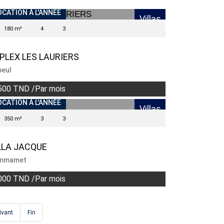
OCATION À L'ANNÉE
Villas
180 m²
4
3
PLEX LES LAURIERS
eul
500 TND /Par mois
OCATION À L'ANNÉE
Villas
350 m²
3
3
LLA JACQUE
mmamet
000 TND /Par mois
ivant
Fin