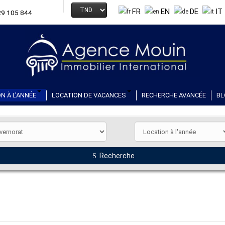
FR
EN
DE
IT
29 105 844
N À L'ANNÉE
LOCATION DE VACANCES
RECHERCHE AVANCÉE
BL
Recherche