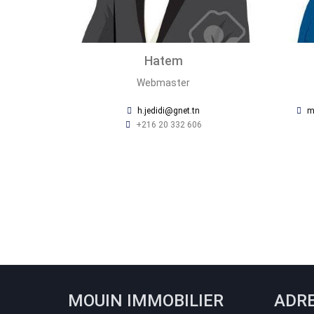
Hatem
Webmaster
h.jedidi@gnet.tn
m
+216 20 332 606
MOUIN IMMOBILIER
ADR