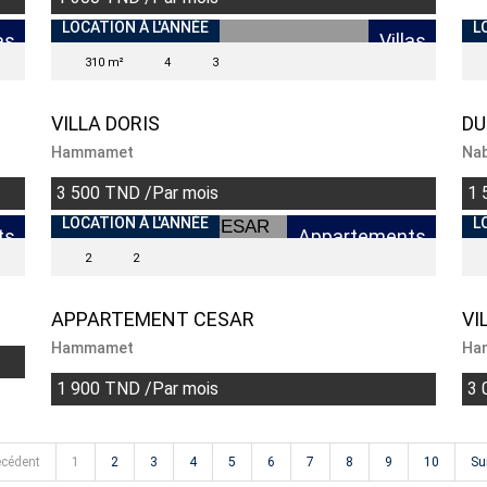
LOCATION À L'ANNÉE
L
as
Villas
310 m²
4
3
VILLA DORIS
DU
Hammamet
Nab
3 500 TND /Par mois
1 
LOCATION À L'ANNÉE
L
ts
Appartements
2
2
APPARTEMENT CESAR
VI
Hammamet
Ha
1 900 TND /Par mois
3 
écédent
1
2
3
4
5
6
7
8
9
10
Su