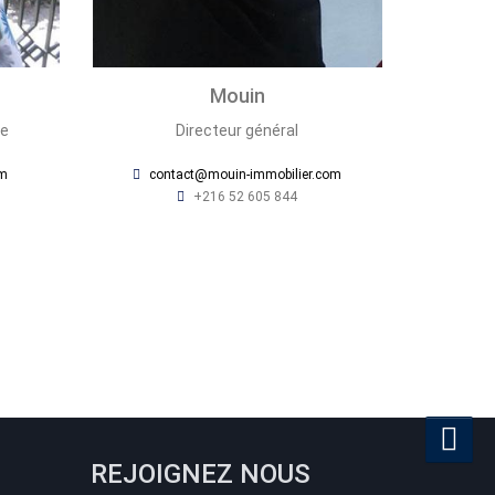
Mouin
le
Directeur général
om
contact@mouin-immobilier.com
+216 52 605 844
REJOIGNEZ NOUS