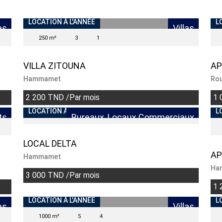
LOCATION À L'ANNÉE
L
as
Villas
250 m²
3
1
VILLA ZITOUNA
AP
Hammamet
Rou
2 200 TND /Par mois
1 
LOCATION À L'ANNÉE
L
ts
Bureaux, Locaux Commerciaux
LOCAL DELTA
AP
Hammamet
Ha
3 000 TND /Par mois
1 
LOCATION À L'ANNÉE
L
as
Villas
1000 m²
5
4