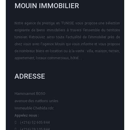
MOUIN IMMOBILIER
Notre agence de prestige en TUNISIE vous propose une sélection
exigeante de biens immobiliers à travers l’ensemble du territoire
tunisien Retrouvez ainsi toute l’actualité de l’immobilier près de
chez vous avec l'agence Mouin qui vous informe et vous propose
de nombreux biens en location ou à la vente : villa, maison, terrain,
appartement, locaux commerciaux, hôtel….
ADRESSE
Hammamet 8050
avenue des nations unies
Immeuble Chehida rdc
Appelez nous :
(+216) 52 605 844
(+216) 29 105 844