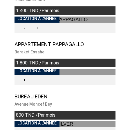
1 400 TND /Par mois
LOCATION À L'ANNÉE
2
1
APPARTEMENT PAPPAGALLO
Baraket Essahel
1 800 TND /Par mois
LOCATION À L'ANNÉE
1
BUREAU EDEN
Avenue Moncef Bey
800 TND /Par mois
INDISPONIBLE
LOCATION À L'ANNÉE