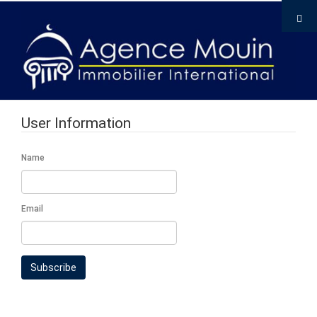
User Information
Name
Email