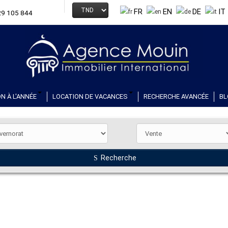
FR
EN
DE
IT
29 105 844
N À L'ANNÉE
LOCATION DE VACANCES
RECHERCHE AVANCÉE
BL
Recherche