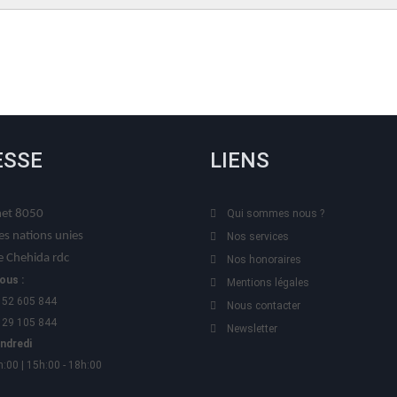
ESSE
LIENS
t 8050
Qui sommes nous ?
es nations unies
Nos services
 Chehida rdc
Nos honoraires
ous :
Mentions légales
 52 605 844
Nous contacter
 29 105 844
Newsletter
endredi
h:00 | 15h:00 - 18h:00