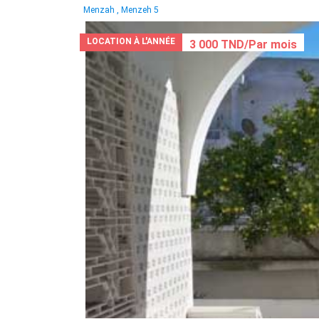
Menzah , Menzeh 5
LOCATION À L'ANNÉE
3 000 TND/Par mois