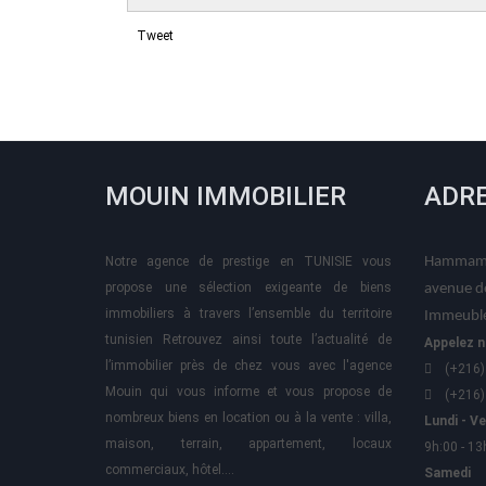
Tweet
MOUIN IMMOBILIER
ADR
Notre agence de prestige en TUNISIE vous
Hammame
propose une sélection exigeante de biens
avenue d
immobiliers à travers l’ensemble du territoire
Immeuble
tunisien Retrouvez ainsi toute l’actualité de
Appelez n
l’immobilier près de chez vous avec l'agence
(+216)
Mouin qui vous informe et vous propose de
(+216)
nombreux biens en location ou à la vente : villa,
Lundi - V
maison, terrain, appartement, locaux
9h:00 - 13
commerciaux, hôtel….
Samedi