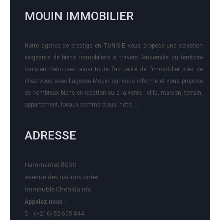
MOUIN IMMOBILIER
Notre agence de prestige en TUNISIE vous propose une sélection
exigeante de biens immobiliers à travers l’ensemble du territoire
tunisien Retrouvez ainsi toute l’actualité de l’immobilier près de
chez vous avec l'agence Mouin qui vous informe et vous propose
de nombreux biens en location ou à la vente : villa, maison, terrain,
appartement, locaux commerciaux, hôtel….
ADRESSE
Hammamet 8050
avenue des nations unies
Immeuble Chehida rdc
Appelez nous :
(+216) 52 605 844