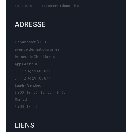
appartement, locaux commerciaux, hôtel….
ADRESSE
Hammamet 8050
avenue des nations unies
Immeuble Chehida rdc
Appelez nous :
(+216) 52 605 844
(+216) 29 105 844
Lundi - Vendredi
9h:00 - 13h:00 | 15h:00 - 18h:00
Samedi
9h:00 - 13h:00
LIENS