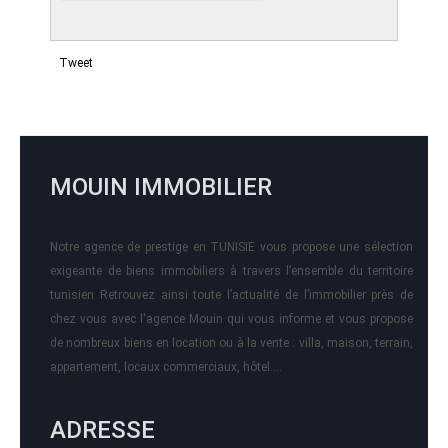
Tweet
MOUIN IMMOBILIER
Notre agence de prestige en TUNISIE vous propose une sélection
exigeante de biens immobiliers à travers l’ensemble du territoire
tunisien Retrouvez ainsi toute l’actualité de l’immobilier près de
chez vous avec l'agence Mouin qui vous informe et vous propose
de nombreux biens en location ou à la vente : villa, maison, terrain,
appartement, locaux commerciaux, hôtel….
ADRESSE