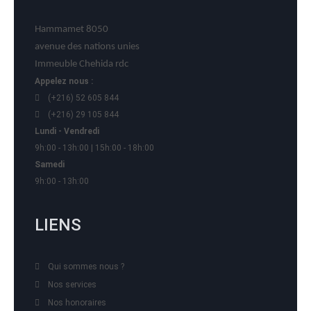
Hammamet 8050
avenue des nations unies
Immeuble Chehida rdc
Appelez nous :
(+216) 52 605 844
(+216) 29 105 844
Lundi - Vendredi
9h:00 - 13h:00 | 15h:00 - 18h:00
Samedi
9h:00 - 13h:00
LIENS
Qui sommes nous ?
Nos services
Nos honoraires