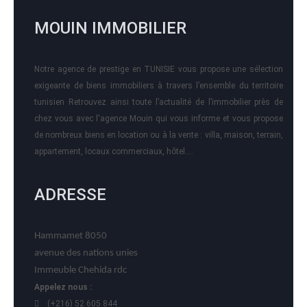
MOUIN IMMOBILIER
Notre agence de prestige en TUNISIE vous propose une sélection
exigeante de biens immobiliers à travers l’ensemble du territoire
tunisien Retrouvez ainsi toute l’actualité de l’immobilier près de
chez vous avec l'agence Mouin qui vous informe et vous propose
de nombreux biens en location ou à la vente : villa, maison, terrain,
appartement, locaux commerciaux, hôtel….
ADRESSE
Hammamet 8050
avenue des nations unies
Immeuble Chehida rdc
Appelez nous :
(+216) 52 605 844