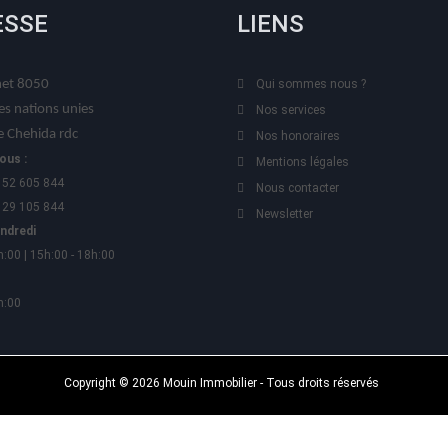
ESSE
LIENS
t 8050
Qui sommes nous ?
es nations unies
Nos services
 Chehida rdc
Nos honoraires
ous :
Mentions légales
 52 605 844
Nous contacter
 29 105 844
Newsletter
endredi
h:00 | 15h:00 - 18h:00
h:00
Copyright © 2026 Mouin Immobilier - Tous droits réservés