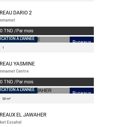
REAU DARIO 2
mmamet
0 TND /Par mois
NDISPONIBLE
OCATION À L'ANNÉE
Bureaux
1
REAU YASMINE
mmamet Centre
0 TND /Par mois
NDISPONIBLE
OCATION À L'ANNÉE
Bureaux
50 m²
REAUX EL JAWAHER
ket Essahel