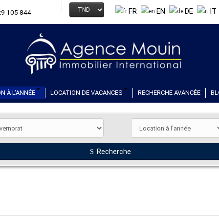
FR
EN
DE
IT
29 105 844
N À L'ANNÉE
LOCATION DE VACANCES
RECHERCHE AVANCÉE
BL
Recherche