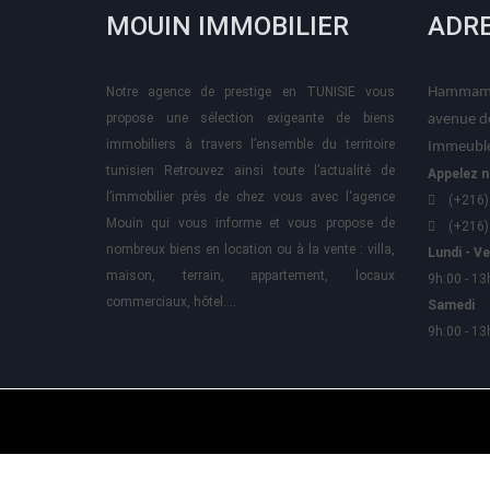
MOUIN IMMOBILIER
ADR
Notre agence de prestige en TUNISIE vous
Hammame
propose une sélection exigeante de biens
avenue d
immobiliers à travers l’ensemble du territoire
Immeuble
tunisien Retrouvez ainsi toute l’actualité de
Appelez n
l’immobilier près de chez vous avec l'agence
(+216)
Mouin qui vous informe et vous propose de
(+216)
nombreux biens en location ou à la vente : villa,
Lundi - V
maison, terrain, appartement, locaux
9h:00 - 13
commerciaux, hôtel….
Samedi
9h:00 - 13