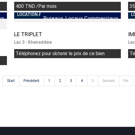
400 TND /Par mois
35
LOCATION À L'ANNÉE
L
ux
Bureaux, Locaux Commerciaux
LE TRIPLET
IM
Lac 3 - Kheireddine
Lac
Téléphonez pour obtenir le prix de ce bien
Té
Start
Précédent
1
2
3
4
5
Suivant
Fin