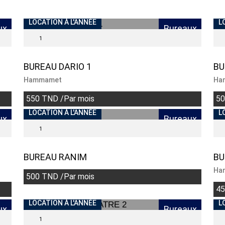
INDISPONIBLE
LOCATION À L'ANNÉE
I
L
ux
Bureaux
1
BUREAU DARIO 1
BU
Hammamet
Ha
550 TND /Par mois
50
INDISPONIBLE
LOCATION À L'ANNÉE
I
L
ux
Bureaux
1
BUREAU RANIM
BU
Ha
500 TND /Par mois
45
INDISPONIBLE
LOCATION À L'ANNÉE
L
ux
Bureaux
1