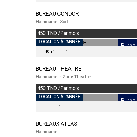
BUREAU CONDOR
Hammamet Sud
450 TND /Par mois
INDISPONIBLE
LOCATION À L'ANNÉE
Burea
40 m²
1
BUREAU THEATRE
Hammamet - Zone Theatre
450 TND /Par mois
INDISPONIBLE
LOCATION À L'ANNÉE
Burea
1
1
BUREAUX ATLAS
Hammamet