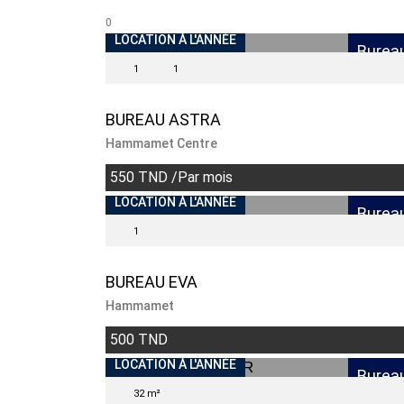
0
LOCATION À L'ANNÉE
Burea
1
1
BUREAU ASTRA
Hammamet Centre
550 TND /Par mois
LOCATION À L'ANNÉE
Burea
1
BUREAU EVA
Hammamet
500 TND
INDISPONIBLE
LOCATION À L'ANNÉE
Burea
32 m²