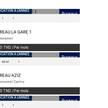
NDISPONIBLE
OCATION À L'ANNÉE
Bureaux
1
1
REAU LA GARE 1
mmamet
0 TND /Par mois
NDISPONIBLE
OCATION À L'ANNÉE
Bureaux
60 m²
1
REAU AZIZ
mmamet Centre
0 TND /Par mois
OCATION À L'ANNÉE
Bureaux
1
1