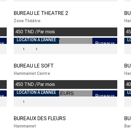
BUREAU LE THEATRE 2
BU
Zone Théâtre
Ha
450 TND /Par mois
45
INDISPONIBLE
LOCATION À L'ANNÉE
I
L
ux
Bureaux
1
1
BUREAU LE SOFT
BU
Hammamet Centre
Ha
450 TND /Par mois
40
INDISPONIBLE
LOCATION À L'ANNÉE
I
L
ux
Bureaux
1
BUREAUX DES FLEURS
BU
Hammamet
Bar