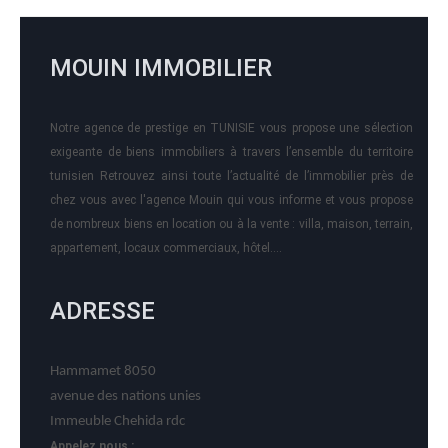
MOUIN IMMOBILIER
Notre agence de prestige en TUNISIE vous propose une sélection
exigeante de biens immobiliers à travers l’ensemble du territoire
tunisien Retrouvez ainsi toute l’actualité de l’immobilier près de
chez vous avec l'agence Mouin qui vous informe et vous propose
de nombreux biens en location ou à la vente : villa, maison, terrain,
appartement, locaux commerciaux, hôtel….
ADRESSE
Hammamet 8050
avenue des nations unies
Immeuble Chehida rdc
Appelez nous :