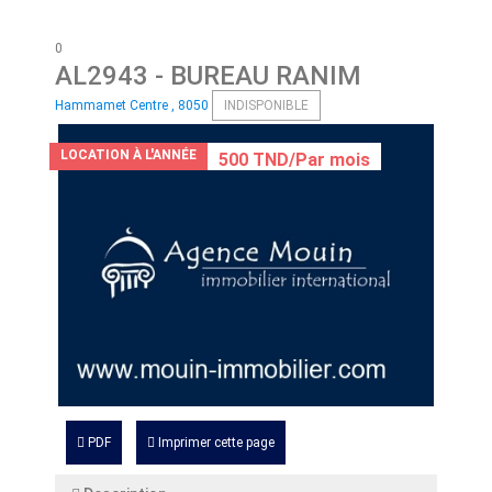
0
AL2943
- BUREAU RANIM
Hammamet Centre , 8050
INDISPONIBLE
LOCATION À L'ANNÉE
500 TND/Par mois
PDF
Imprimer cette page