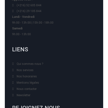
(+216) 52 605 844
(+216) 29 105 844
Lundi - Vendredi
9h:00 - 13h:00 | 15h:00 - 18h:00
Samedi
9h:00 - 13h:00
LIENS
Qui sommes nous ?
Nos services
Nos honoraires
Mentions légales
Nous contacter
Newsletter