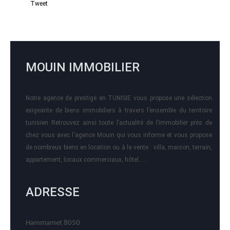
Tweet
MOUIN IMMOBILIER
Notre agence de prestige en TUNISIE vous propose une sélection
exigeante de biens immobiliers à travers l’ensemble du territoire
tunisien Retrouvez ainsi toute l’actualité de l’immobilier près de
chez vous avec l'agence Mouin qui vous informe et vous propose
de nombreux biens en location ou à la vente : villa, maison, terrain,
appartement, locaux commerciaux, hôtel….
ADRESSE
Hammamet 8050