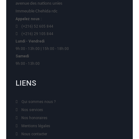
avenue des nations unies
Immeuble Chehida rdc
Appelez nous :
(+216) 52 605 844
(+216) 29 105 844
Lundi - Vendredi
9h:00 - 13h:00 | 15h:00 - 18h:00
Samedi
9h:00 - 13h:00
LIENS
Qui sommes nous ?
Nos services
Nos honoraires
Mentions légales
Nous contacter