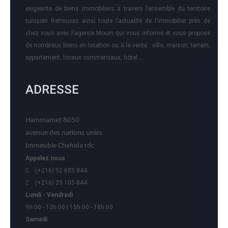
exigeante de biens immobiliers à travers l’ensemble du territoire
tunisien Retrouvez ainsi toute l’actualité de l’immobilier près de
chez vous avec l'agence Mouin qui vous informe et vous propose
de nombreux biens en location ou à la vente : villa, maison, terrain,
appartement, locaux commerciaux, hôtel….
ADRESSE
Hammamet 8050
avenue des nations unies
Immeuble Chehida rdc
Appelez nous :
(+216) 52 605 844
(+216) 29 105 844
Lundi - Vendredi
9h:00 - 13h:00 | 15h:00 - 18h:00
Samedi