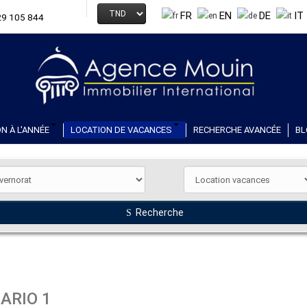
FR
EN
DE
IT
29 105 844
N À L'ANNÉE
LOCATION DE VACANCES
RECHERCHE AVANCÉE
BL
Recherche
ARIO 1