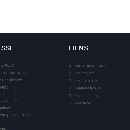
ESSE
LIENS
t 8050
Qui sommes nous ?
es nations unies
Nos services
 Chehida rdc
Nos honoraires
ous :
Mentions légales
 52 605 844
Nous contacter
 29 105 844
Newsletter
endredi
h:00 | 15h:00 - 18h:00
h:00