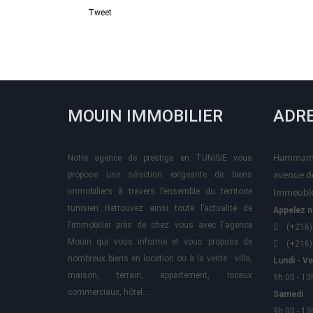
Tweet
MOUIN IMMOBILIER
ADR
Notre agence de prestige en TUNISIE vous
Hammame
propose une sélection exigeante de biens
avenue d
immobiliers à travers l’ensemble du territoire
Immeuble
tunisien Retrouvez ainsi toute l’actualité de
Appelez n
l’immobilier près de chez vous avec l'agence
(+216)
Mouin qui vous informe et vous propose de
(+216)
nombreux biens en location ou à la vente : villa,
Lundi - V
maison, terrain, appartement, locaux
9h:00 - 13
commerciaux, hôtel….
Samedi
9h:00 - 13