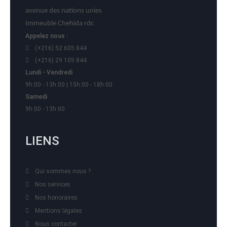
avenue des nations unies
Immeuble Chehida rdc
Appelez nous :
(+216) 52 605 844
(+216) 29 105 844
Lundi - Vendredi
9h:00 - 13h:00 | 15h:00 - 18h:00
Samedi
9h:00 - 13h:00
LIENS
Qui sommes nous ?
Nos services
Nos honoraires
Mentions légales
Nous contacter