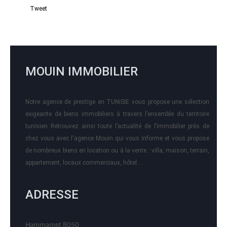
Tweet
MOUIN IMMOBILIER
Notre agence de prestige en TUNISIE vous propose une sélection
exigeante de biens immobiliers à travers l’ensemble du territoire
tunisien Retrouvez ainsi toute l’actualité de l’immobilier près de
chez vous avec l'agence Mouin qui vous informe et vous propose
de nombreux biens en location ou à la vente : villa, maison, terrain,
appartement, locaux commerciaux, hôtel….
ADRESSE
Hammamet 8050