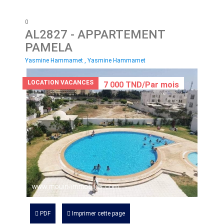
0
AL2827
- APPARTEMENT
PAMELA
Yasmine Hammamet , Yasmine Hammamet
LOCATION VACANCES
7 000 TND/Par mois
PDF
Imprimer cette page