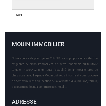
Tweet
MOUIN IMMOBILIER
Notre agence de prestige en TUNISIE vous propose une sélection
exigeante de biens immobiliers à travers l’ensemble du territoire
tunisien Retrouvez ainsi toute l’actualité de l’immobilier près de
chez vous avec l'agence Mouin qui vous informe et vous propose
de nombreux biens en location ou à la vente : villa, maison, terrain,
appartement, locaux commerciaux, hôtel….
ADRESSE