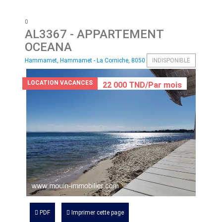
0
AL3367
- APPARTEMENT
OCEANA
Hammamet, Hammamet - La Corniche, 8050
INDISPONIBLE
LOCATION VACANCES
22 000 TND/Par mois
PDF
Imprimer cette page