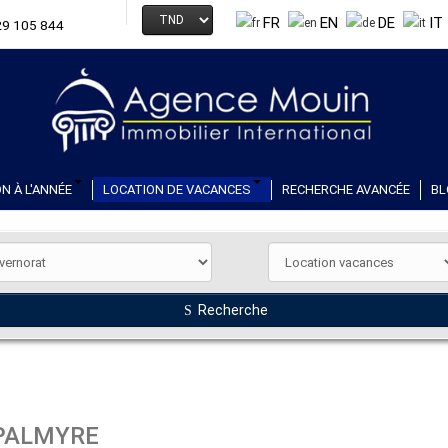
FR
EN
DE
IT
29 105 844
N À L'ANNÉE
LOCATION DE VACANCES
RECHERCHE AVANCÉE
BL
Recherche
 PALMYRE