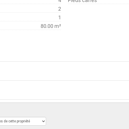
4
Pieds carrés
2
1
80.00 m²