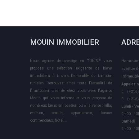
MOUIN IMMOBILIER
ADR
Notre agence de prestige en TUNISIE vous
Hammame
propose une sélection exigeante de biens
avenue d
immobiliers à travers l’ensemble du territoire
Immeuble
tunisien Retrouvez ainsi toute l’actualité de
Appelez n
l’immobilier près de chez vous avec l'agence
(+216)
Mouin qui vous informe et vous propose de
(+216)
nombreux biens en location ou à la vente : villa,
Lundi - V
maison, terrain, appartement, locaux
9h:00 - 13
commerciaux, hôtel….
Samedi
9h:00 - 13