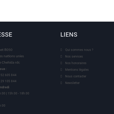
ESSE
LIENS
t 8050
Qui sommes nous ?
es nations unies
Nos services
 Chehida rdc
Nos honoraires
ous :
Mentions légales
 52 605 844
Nous contacter
 29 105 844
Newsletter
endredi
h:00 | 15h:00 - 18h:00
h:00