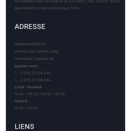
de nombreux biens en location ou à la vente : villa, maison, terrain,
appartement, locaux commerciaux, hôtel….
ADRESSE
Hammamet 8050
avenue des nations unies
Immeuble Chehida rdc
Appelez nous :
(+216) 52 605 844
(+216) 29 105 844
Lundi - Vendredi
9h:00 - 13h:00 | 15h:00 - 18h:00
Samedi
9h:00 - 13h:00
LIENS