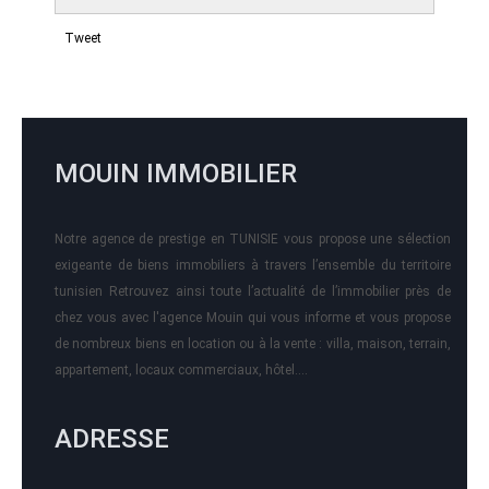
Tweet
MOUIN IMMOBILIER
Notre agence de prestige en TUNISIE vous propose une sélection
exigeante de biens immobiliers à travers l’ensemble du territoire
tunisien Retrouvez ainsi toute l’actualité de l’immobilier près de
chez vous avec l'agence Mouin qui vous informe et vous propose
de nombreux biens en location ou à la vente : villa, maison, terrain,
appartement, locaux commerciaux, hôtel….
ADRESSE