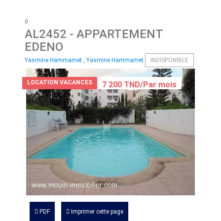
0
AL2452
- APPARTEMENT
EDENO
Yasmine Hammamet , Yasmine Hammamet
INDISPONIBLE
LOCATION VACANCES
7 200 TND/Par mois
PDF
Imprimer cette page