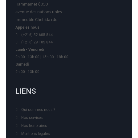
Hammamet 8050
avenue des nations unies
Immeuble Chehida rdc
Appelez nous :
(+216) 52 605 844
(+216) 29 105 844
Lundi - Vendredi
9h:00 - 13h:00 | 15h:00 - 18h:00
Samedi
9h:00 - 13h:00
LIENS
Qui sommes nous ?
Nos services
Nos honoraires
Mentions légales