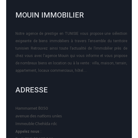
MOUIN IMMOBILIER
Notre agence de prestige en TUNISIE vous propose une sélection
exigeante de biens immobiliers à travers l’ensemble du territoire
tunisien Retrouvez ainsi toute l’actualité de l’immobilier près de
chez vous avec l'agence Mouin qui vous informe et vous propose
de nombreux biens en location ou à la vente : villa, maison, terrain,
appartement, locaux commerciaux, hôtel….
ADRESSE
Hammamet 8050
avenue des nations unies
Immeuble Chehida rdc
Appelez nous :