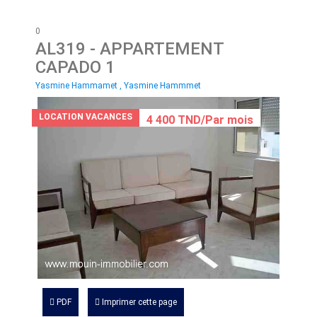
0
AL319
- APPARTEMENT
CAPADO 1
Yasmine Hammamet , Yasmine Hammmet
LOCATION VACANCES
4 400 TND/Par mois
PDF
Imprimer cette page