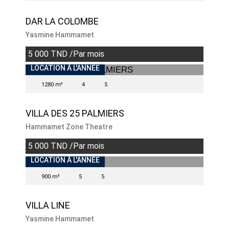
DAR LA COLOMBE
Yasmine Hammamet
5 000 TND /Par mois
INDISPONIBLE
LOCATION À L'ANNÉE
1280 m²
4
5
VILLA DES 25 PALMIERS
Hammamet Zone Theatre
5 000 TND /Par mois
INDISPONIBLE
LOCATION À L'ANNÉE
900 m²
5
5
VILLA LINE
Yasmine Hammamet