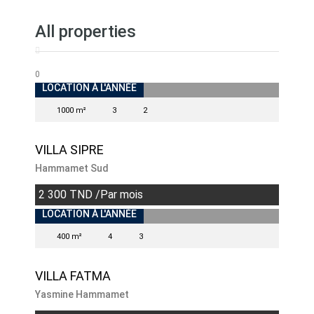
All properties
0
INDISPONIBLE
LOCATION À L'ANNÉE
1000 m²
3
2
VILLA SIPRE
Hammamet Sud
2 300 TND /Par mois
LOCATION À L'ANNÉE
400 m²
4
3
VILLA FATMA
Yasmine Hammamet