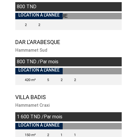
800 TND
INDISPONIBLE
LOCATION À L'ANNÉE
2
2
DAR L'ARABESQUE
Hammamet Sud
800 TND /Par mois
INDISPONIBLE
LOCATION À L'ANNÉE
420 m²
5
2
2
VILLA BADIS
Hammamet Craxi
1 600 TND /Par mois
INDISPONIBLE
LOCATION À L'ANNÉE
150 m²
2
1
1