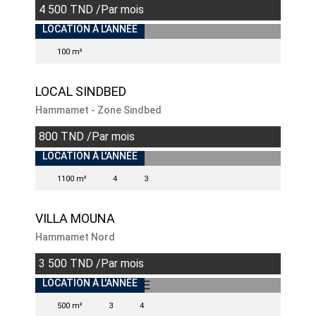
4 500 TND /Par mois
INDISPONIBLE
LOCATION À L'ANNÉE
100 m²
LOCAL SINDBED
Hammamet - Zone Sindbed
800 TND /Par mois
INDISPONIBLE
LOCATION À L'ANNÉE
1100 m²
4
3
VILLA MOUNA
Hammamet Nord
3 500 TND /Par mois
LOCATION À L'ANNÉE
500 m²
3
4