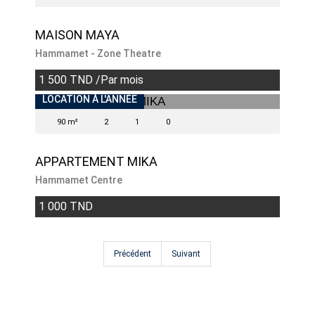
MAISON MAYA
Hammamet - Zone Theatre
1 500 TND /Par mois
INDISPONIBLE
LOCATION À L'ANNÉE
90 m²
2
1
0
APPARTEMENT MIKA
Hammamet Centre
1 000 TND
Précédent
Suivant