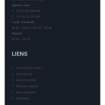
Appelez nous :
(+216) 52 605 844
(+216) 29 105 844
Lundi - Vendredi
9h:00 - 13h:00 | 15h:00 - 18h:00
Samedi
9h:00 - 13h:00
LIENS
Qui sommes nous ?
Nos services
Nos honoraires
Mentions légales
Nous contacter
Newsletter