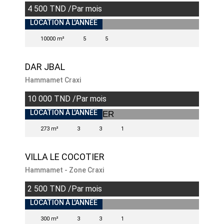
4 500 TND /Par mois
LOCATION À L'ANNÉE
10000 m²
5
5
DAR JBAL
Hammamet Craxi
10 000 TND /Par mois
INDISPONIBLE
LOCATION À L'ANNÉE
273 m²
3
3
1
VILLA LE COCOTIER
Hammamet - Zone Craxi
2 500 TND /Par mois
INDISPONIBLE
LOCATION À L'ANNÉE
300 m²
3
3
1