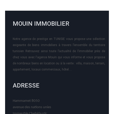
MOUIN IMMOBILIER
Notre agence de prestige en TUNISIE vous propose une sélection
exigeante de biens immobiliers à travers l’ensemble du territoire
tunisien Retrouvez ainsi toute l’actualité de l’immobilier près de
chez vous avec l'agence Mouin qui vous informe et vous propose
de nombreux biens en location ou à la vente : villa, maison, terrain,
appartement, locaux commerciaux, hôtel….
ADRESSE
Hammamet 8050
avenue des nations unies
Immeuble Chehida rdc