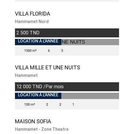
VILLA FLORIDA
Hammamet Nord
2 500 TND
LOCATION À L'ANNÉE
1500 m²
6
3
VILLA MILLE ET UNE NUITS
Hammamet
12 000 TND /Par mois
INDISPONIBLE
LOCATION À L'ANNÉE
100 m²
2
2
1
MAISON SOFIA
Hammamet - Zone Theatre