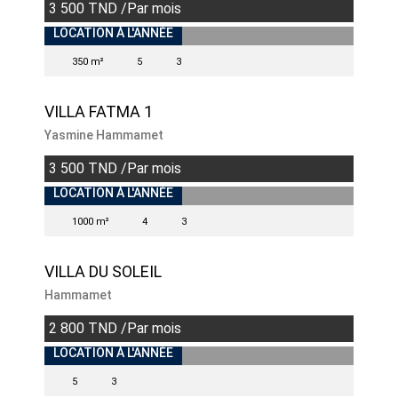
3 500 TND /Par mois
INDISPONIBLE
LOCATION À L'ANNÉE
350 m²
5
3
VILLA FATMA 1
Yasmine Hammamet
3 500 TND /Par mois
INDISPONIBLE
LOCATION À L'ANNÉE
1000 m²
4
3
VILLA DU SOLEIL
Hammamet
2 800 TND /Par mois
INDISPONIBLE
LOCATION À L'ANNÉE
5
3