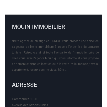
MOUIN IMMOBILIER
Notre agence de prestige en TUNISIE vous propose une sélection
exigeante de biens immobiliers à travers l’ensemble du territoire
tunisien Retrouvez ainsi toute l’actualité de l’immobilier près de
chez vous avec l'agence Mouin qui vous informe et vous propose
de nombreux biens en location ou à la vente : villa, maison, terrain,
appartement, locaux commerciaux, hôtel….
ADRESSE
Hammamet 8050
avenue des nations unies