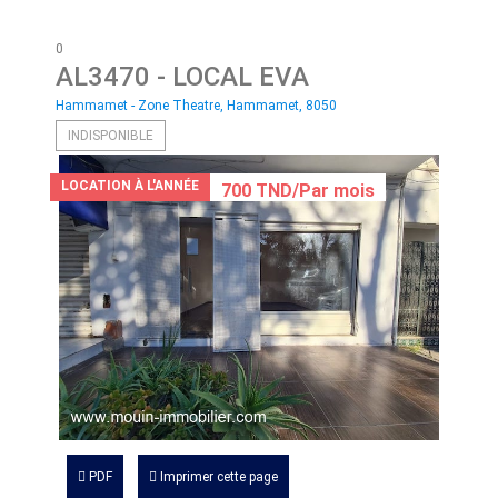
0
AL3470
- LOCAL EVA
Hammamet - Zone Theatre, Hammamet, 8050
INDISPONIBLE
LOCATION À L'ANNÉE
700 TND/Par mois
PDF
Imprimer cette page