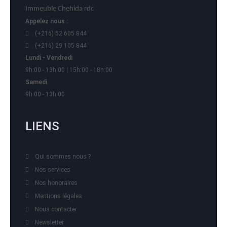
Immeuble Chehida rdc
Appelez nous :
(+216) 52 605 844
(+216) 29 105 844
Lundi - Vendredi
9h:00 - 13h:00 | 15h:00 - 18h:00
Samedi
9h:00 - 13h:00
LIENS
Qui sommes nous ?
Nos services
Nos honoraires
Mentions légales
Nous contacter
Newsletter