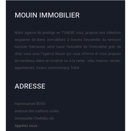
MOUIN IMMOBILIER
Notre agence de prestige en TUNISIE vous propose une sélection
exigeante de biens immobiliers à travers l’ensemble du territoire
tunisien Retrouvez ainsi toute l’actualité de l’immobilier près de
chez vous avec l'agence Mouin qui vous informe et vous propose
de nombreux biens en location ou à la vente : villa, maison, terrain,
appartement, locaux commerciaux, hôtel….
ADRESSE
Hammamet 8050
avenue des nations unies
Immeuble Chehida rdc
Appelez nous :