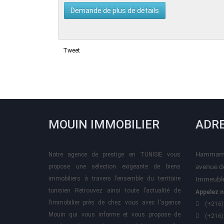
Tweet
MOUIN IMMOBILIER
ADR
Notre agence de prestige en TUNISIE vous
Hammame
propose une sélection exigeante de biens
avenue d
immobiliers à travers l’ensemble du territoire
Immeuble
tunisien Retrouvez ainsi toute l’actualité de
Appelez n
l’immobilier près de chez vous avec l'agence
(+216)
Mouin qui vous informe et vous propose de
(+216)