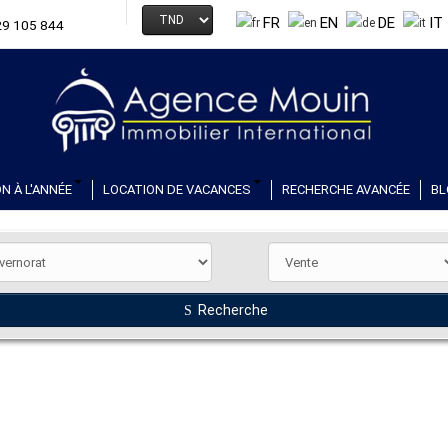
FR
EN
DE
IT
29 105 844
N À L'ANNÉE
LOCATION DE VACANCES
RECHERCHE AVANCÉE
BL
Recherche