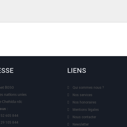
ESSE
LIENS
t 8050
Qui sommes nous ?
es nations unies
Nos services
 Chehida rdc
Nos honoraires
ous :
Mentions légales
 52 605 844
Nous contacter
 29 105 844
Newsletter