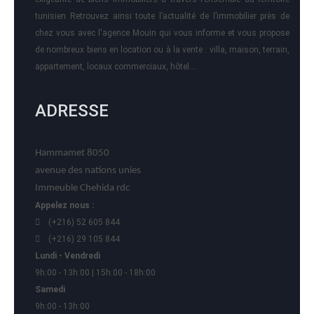
tunisien Retrouvez ainsi toute l’actualité de l’immobilier près de
chez vous avec l'agence Mouin qui vous informe et vous propose
de nombreux biens en location ou à la vente : villa, maison, terrain,
appartement, locaux commerciaux, hôtel….
ADRESSE
Hammamet 8050
avenue des nations unies
Immeuble Chehida rdc
Appelez nous :
(+216) 52 605 844
(+216) 29 105 844
Lundi - Vendredi
9h:00 - 13h:00 | 15h:00 - 18h:00
Samedi
9h:00 - 13h:00