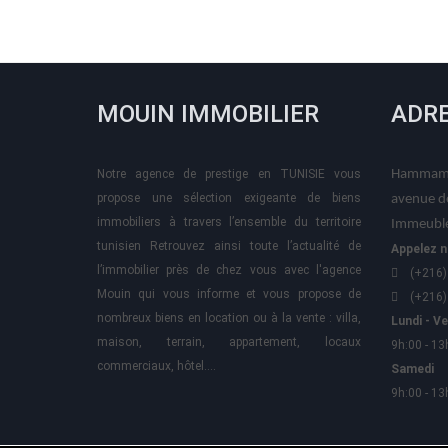
MOUIN IMMOBILIER
ADR
Notre agence de prestige en TUNISIE vous
Hammame
propose une sélection exigeante de biens
avenue d
immobiliers à travers l’ensemble du territoire
Immeuble
tunisien Retrouvez ainsi toute l’actualité de
Appelez n
l’immobilier près de chez vous avec l'agence
(+216)
Mouin qui vous informe et vous propose de
(+216)
nombreux biens en location ou à la vente : villa,
Lundi - V
maison, terrain, appartement, locaux
9h:00 - 13
commerciaux, hôtel….
Samedi
9h:00 - 13