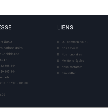
ESSE
LIENS
t 8050
Qui sommes nous ?
es nations unies
Nos services
 Chehida rdc
Nos honoraires
ous :
Mentions légales
 52 605 844
Nous contacter
 29 105 844
Newsletter
endredi
h:00 | 15h:00 - 18h:00
h:00