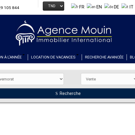
FR
EN
DE
IT
29 105 844
N À L'ANNÉE
LOCATION DE VACANCES
RECHERCHE AVANCÉE
BL
Recherche