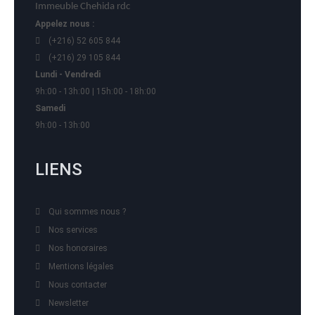
Immeuble Chehida rdc
Appelez nous :
(+216) 52 605 844
(+216) 29 105 844
Lundi - Vendredi
9h:00 - 13h:00 | 15h:00 - 18h:00
Samedi
9h:00 - 13h:00
LIENS
Qui sommes nous ?
Nos services
Nos honoraires
Mentions légales
Nous contacter
Newsletter