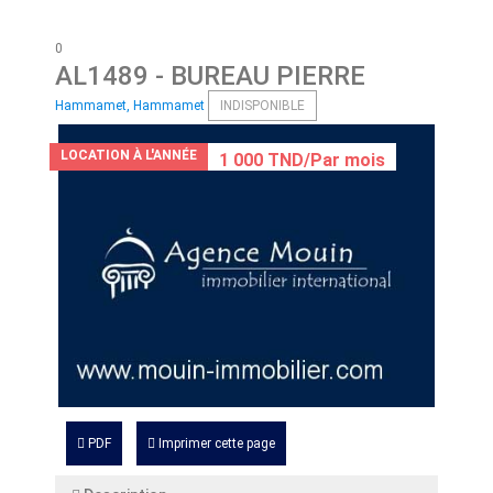
0
AL1489
- BUREAU PIERRE
Hammamet, Hammamet
INDISPONIBLE
LOCATION À L'ANNÉE
1 000 TND/Par mois
PDF
Imprimer cette page