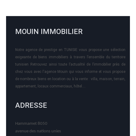
MOUIN IMMOBILIER
Notre agence de prestige en TUNISIE vous propose une sélection
exigeante de biens immobiliers à travers l’ensemble du territoire
tunisien Retrouvez ainsi toute l’actualité de l’immobilier près de
chez vous avec l'agence Mouin qui vous informe et vous propose
de nombreux biens en location ou à la vente : villa, maison, terrain,
appartement, locaux commerciaux, hôtel….
ADRESSE
Hammamet 8050
avenue des nations unies