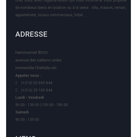
chez vous avec l'agence Mouin qui vous informe et vous propose
de nombreux biens en location ou à la vente : villa, maison, terrain,
appartement, locaux commerciaux, hôtel….
ADRESSE
Hammamet 8050
avenue des nations unies
Immeuble Chehida rdc
Appelez nous :
(+216) 52 605 844
(+216) 29 105 844
Lundi - Vendredi
9h:00 - 13h:00 | 15h:00 - 18h:00
Samedi
9h:00 - 13h:00