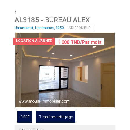
0
AL3185
- BUREAU ALEX
Hammamet, Hammamet, 8050
INDISPONIBLE
LOCATION À L'ANNÉE
1 000 TND/Par mois
PDF
Imprimer cette page