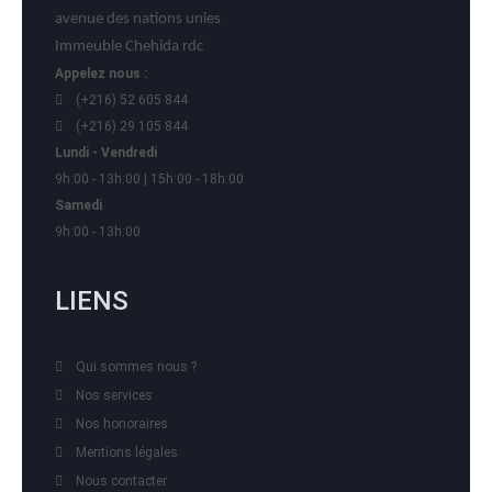
avenue des nations unies
Immeuble Chehida rdc
Appelez nous :
(+216) 52 605 844
(+216) 29 105 844
Lundi - Vendredi
9h:00 - 13h:00 | 15h:00 - 18h:00
Samedi
9h:00 - 13h:00
LIENS
Qui sommes nous ?
Nos services
Nos honoraires
Mentions légales
Nous contacter