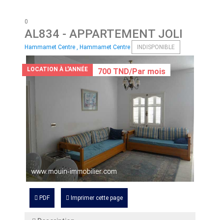
0
AL834
- APPARTEMENT JOLI
Hammamet Centre , Hammamet Centre
INDISPONIBLE
LOCATION À L'ANNÉE
700 TND/Par mois
PDF
Imprimer cette page