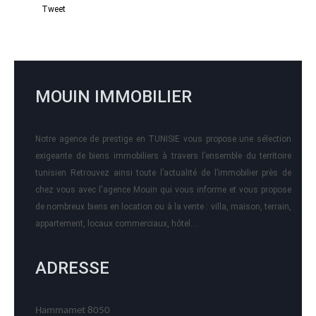
Tweet
MOUIN IMMOBILIER
Notre agence de prestige en TUNISIE vous propose une sélection
exigeante de biens immobiliers à travers l’ensemble du territoire
tunisien Retrouvez ainsi toute l’actualité de l’immobilier près de
chez vous avec l'agence Mouin qui vous informe et vous propose
de nombreux biens en location ou à la vente : villa, maison, terrain,
appartement, locaux commerciaux, hôtel….
ADRESSE
Hammamet 8050