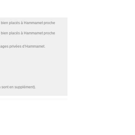
S+3 bien placés à Hammamet proche
S+3 bien placés à Hammamet proche
s plages privées d’Hammamet.
n sont en supplément).