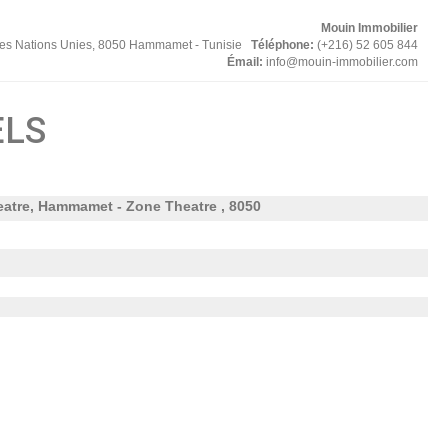
Mouin Immobilier
des Nations Unies, 8050 Hammamet - Tunisie
Téléphone:
(+216) 52 605 844
Émail:
info@mouin-immobilier.com
ELS
atre, Hammamet - Zone Theatre , 8050