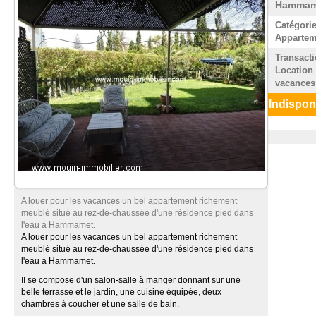
Hammam
Catégorie
Appartem
Transacti
Location
vacances
Indispon
A louer pour les vacances un bel appartement richement
meublé situé au rez-de-chaussée d'une résidence pied dans
l'eau à Hammamet.
A louer pour les vacances un bel appartement richement
meublé situé au rez-de-chaussée d'une résidence pied dans
l'eau à Hammamet.
II se compose d'un salon-salle à manger donnant sur une
belle terrasse et le jardin, une cuisine équipée, deux
chambres à coucher et une salle de bain.