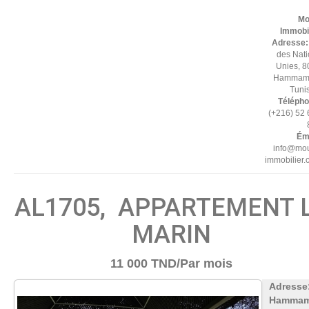
Mo
Immobil
Adresse
des Nat
Unies, 8
Hammame
Tuni
Télépho
(+216) 52
Éma
info@mou
immobilier
AL1705, APPARTEMENT 
MARIN
11 000 TND/Par mois
Adresse
Hammam